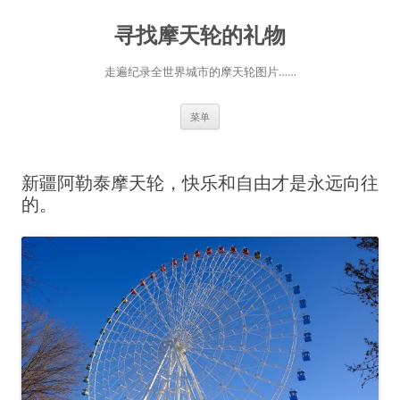
跳
至
寻找摩天轮的礼物
正
文
走遍纪录全世界城市的摩天轮图片……
菜单
新疆阿勒泰摩天轮，快乐和自由才是永远向往
的。