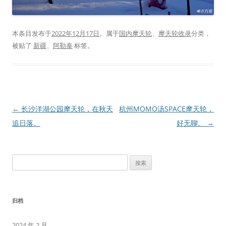
本条目发布于
2022年12月17日
。属于
国内摩天轮
、
摩天轮收录
分类，
被贴了
新疆
、
阿勒泰
标签。
文
←
长沙洋湖公园摩天轮，在秋天
杭州MOMO汤SPACE摩天轮，
章
追日落。
好无聊。
→
导
航
搜
索：
归档
2024 年 2 月