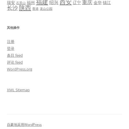
福建
西安
重庆
绍兴
瑞安
福州
辽宁
金华
镇江
石景山
陕西
长沙
香港
龙山公园
其他操作
注册
登录
条目 feed
评论 feed
WordPress.org
XML Sitemap
自豪地采用WordPress