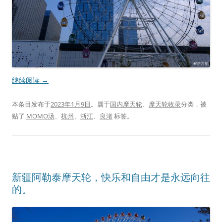
继续阅读
→
本条目发布于
2023年1月9日
。属于
国内摩天轮
、
摩天轮收录
分类，被
贴了
MOMO汤
、
杭州
、
浙江
、
良渚
标签。
新疆阿勒泰摩天轮，快乐和自由才是永远向往
的。