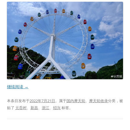
继续阅读
→
本条目发布于
2022年7月21日
。属于
国内摩天轮
、
摩天轮收录
分类，被
贴了
元岙村
、
新昌
、
浙江
、
绍兴
标签。