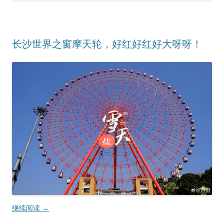
长沙世界之窗摩天轮，好红好红好大呀呀！
继续阅读
→