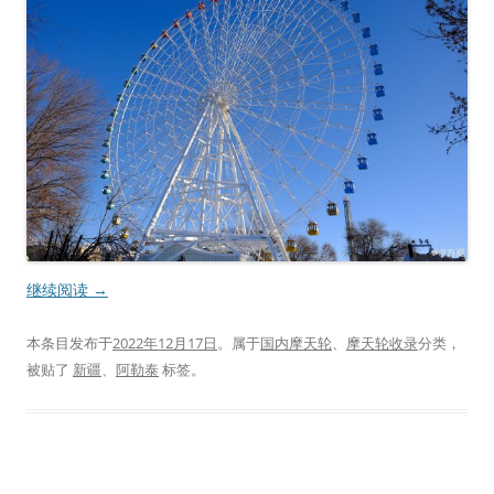
继续阅读
→
本条目发布于
2022年12月17日
。属于
国内摩天轮
、
摩天轮收录
分类，
被贴了
新疆
、
阿勒泰
标签。