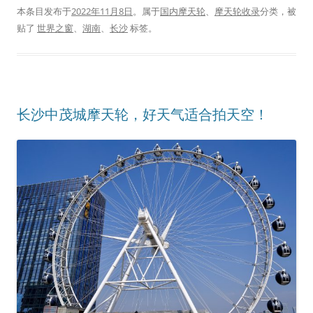
本条目发布于
2022年11月8日
。属于
国内摩天轮
、
摩天轮收录
分类，被
贴了
世界之窗
、
湖南
、
长沙
标签。
长沙中茂城摩天轮，好天气适合拍天空！ ​​​