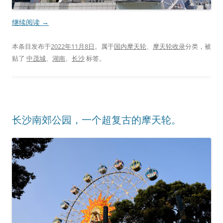
继续阅读
→
本条目发布于
2022年11月8日
。属于
国内摩天轮
、
摩天轮收录
分类，被
贴了
中茂城
、
湖南
、
长沙
标签。
长沙南郊公园，一个超复古的摩天轮。