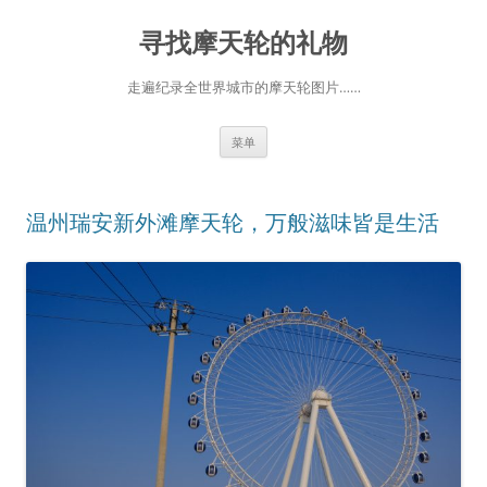
跳
至
寻找摩天轮的礼物
正
文
走遍纪录全世界城市的摩天轮图片……
菜单
温州瑞安新外滩摩天轮，万般滋味皆是生活