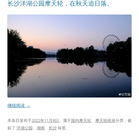
长沙洋湖公园摩天轮，在秋天追日落。
继续阅读
→
本条目发布于
2022年11月8日
。属于
国内摩天轮
、
摩天轮收录
分类，被
贴了
洋湖公园
、
湖南
、
长沙
标签。