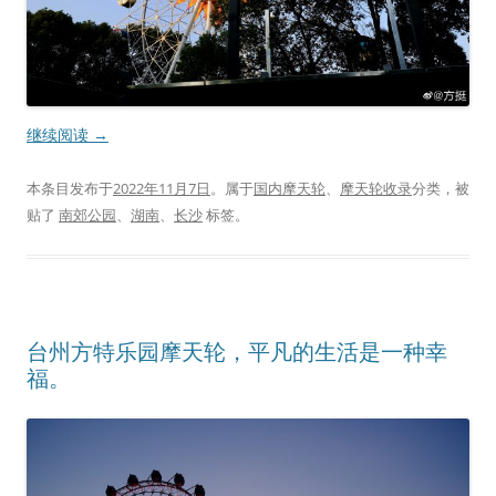
继续阅读
→
本条目发布于
2022年11月7日
。属于
国内摩天轮
、
摩天轮收录
分类，被
贴了
南郊公园
、
湖南
、
长沙
标签。
台州方特乐园摩天轮，平凡的生活是一种幸
福。 ​​​