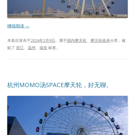
继续阅读
→
本条目发布于
2024年2月9日
。属于
国内摩天轮
、
摩天轮收录
分类，被
贴了
浙江
、
温州
、
瑞安
标签。
杭州MOMO汤SPACE摩天轮，好无聊。