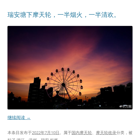
瑞安塘下摩天轮，一半烟火，一半清欢。 ​​​
继续阅读
→
本条目发布于
2022年7月10日
。属于
国内摩天轮
、
摩天轮收录
分类，被
贴了
浙江
、
温州
、
瑞安
标签。