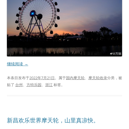
继续阅读
→
本条目发布于
2022年7月21日
。属于
国内摩天轮
、
摩天轮收录
分类，被
贴了
台州
、
方特乐园
、
浙江
标签。
新昌欢乐世界摩天轮，山里真凉快。