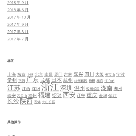
2018 年 9 月
2018 年 6 月
2017 年 10 月
2017 年 9 月
2017 年 8 月
2017 年 7 月
标签
嘉兴
四川
上海
东京
北京
南昌
厦门
吉林
大阪
宁波
中环
天宝山
广东
日本
常州
成都
杭州
平阳
杭州乐园
梅田
横店
江心屿
浙江
江苏
深圳
湖南
温州
江西
沈阳
湖州
温州乐园
福建
西安
重庆
绍兴
瑞安
福州
辽宁
金华
镇江
石景山
陕西
长沙
香港
龙山公园
其他操作