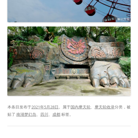
本条目发布于
2021年5月28日
。属于
国内摩天轮
、
摩天轮收录
分类，被
贴了
南湖梦幻岛
、
四川
、
成都
标签。