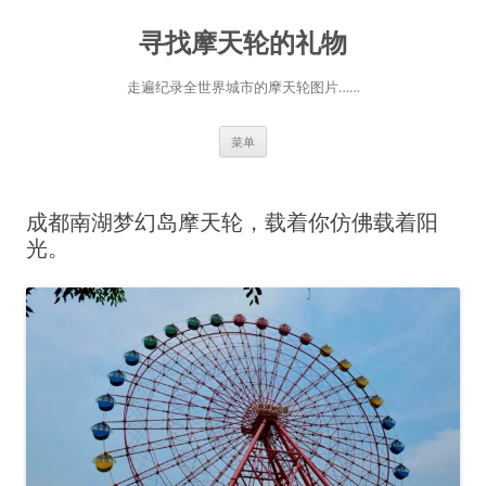
跳
至
寻找摩天轮的礼物
正
文
走遍纪录全世界城市的摩天轮图片……
菜单
成都南湖梦幻岛摩天轮，载着你仿佛载着阳
光。 ​​​