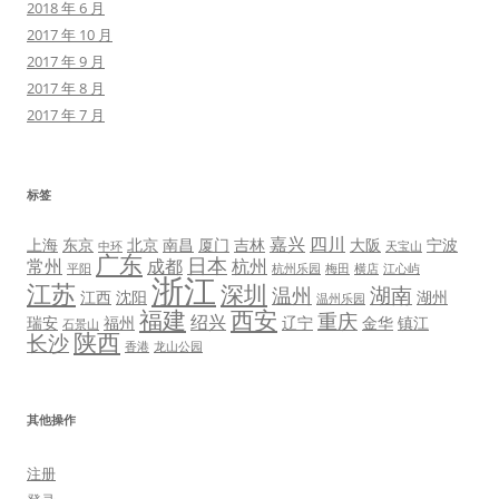
2018 年 6 月
2017 年 10 月
2017 年 9 月
2017 年 8 月
2017 年 7 月
标签
嘉兴
四川
上海
东京
北京
南昌
厦门
吉林
大阪
宁波
中环
天宝山
广东
日本
常州
成都
杭州
平阳
杭州乐园
梅田
横店
江心屿
浙江
江苏
深圳
湖南
温州
江西
沈阳
湖州
温州乐园
福建
西安
重庆
绍兴
瑞安
福州
辽宁
金华
镇江
石景山
陕西
长沙
香港
龙山公园
其他操作
注册