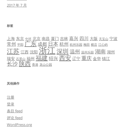
2017 年 7 月
标签
嘉兴
四川
上海
东京
北京
南昌
厦门
吉林
大阪
宁波
中环
天宝山
广东
日本
常州
成都
杭州
平阳
杭州乐园
梅田
横店
江心屿
浙江
江苏
深圳
湖南
温州
江西
沈阳
湖州
温州乐园
福建
西安
重庆
绍兴
瑞安
福州
辽宁
金华
镇江
石景山
陕西
长沙
香港
龙山公园
其他操作
注册
登录
条目 feed
评论 feed
WordPress.org