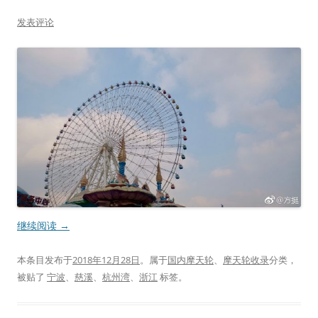
发表评论
继续阅读
→
本条目发布于
2018年12月28日
。属于
国内摩天轮
、
摩天轮收录
分类，
被贴了
宁波
、
慈溪
、
杭州湾
、
浙江
标签。