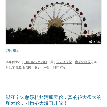
继续阅读
→
本条目发布于
2018年12月29日
。属于
国内摩天轮
、
摩天轮收录
分类，
被贴了
凤凰山乐园
、
北仑
、
宁波
、
浙江
标签。
浙江宁波慈溪杭州湾摩天轮，真的很大很大的
摩天轮，可惜冬天没有开放！